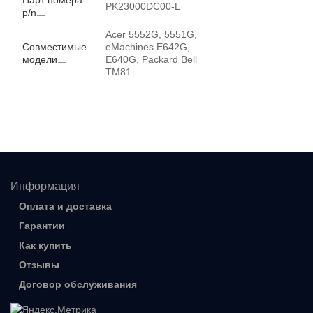
Парт номера
PK23000DC00-L
p/n
Acer 5552G, 5551G,
Совместимые
eMachines E642G,
модели
E640G, Packard Bell
TM81
Информация
Оплата и доставка
Гарантии
Как купить
Отзывы
Договор обслуживания