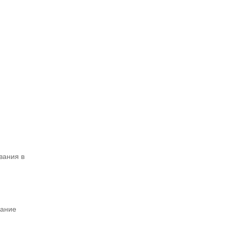
вания в
вание