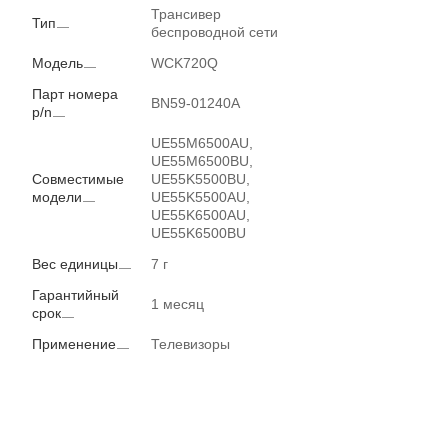
Трансивер
Тип
беспроводной сети
Модель
WCK720Q
Парт номера
BN59-01240A
p/n
UE55M6500AU,
UE55M6500BU,
Совместимые
UE55K5500BU,
модели
UE55K5500AU,
UE55K6500AU,
UE55K6500BU
Вес единицы
7 г
Гарантийный
1 месяц
срок
Применение
Телевизоры