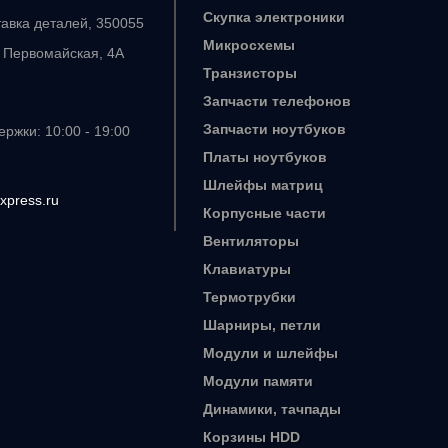
Скупка электроники
тавка деталей, 350055
Микросхемы
. Первомайская, 4А
Транзисторы
Запчасти телефонов
Запчасти ноутбуков
ржки: 10:00 - 19:00
Платы ноутбуков
Шлейфы матриц
xpress.ru
Корпусные части
Вентиляторы
Клавиатуры
Термотрубки
Шарниры, петли
Модули и шлейфы
Модули памяти
Динамики, тачпады
Корзины HDD