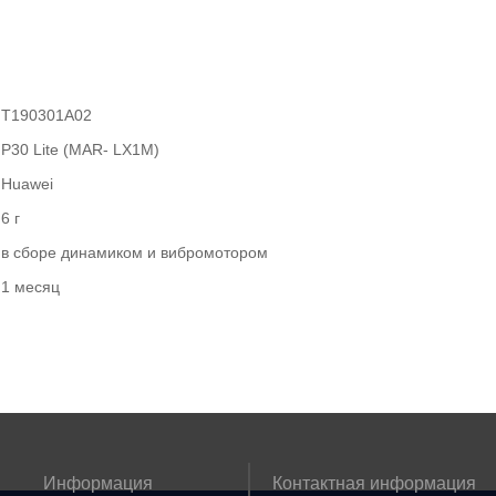
T190301A02
P30 Lite (MAR- LX1M)
Huawei
6 г
в сборе динамиком и вибромотором
1 месяц
Информация
Контактная информация