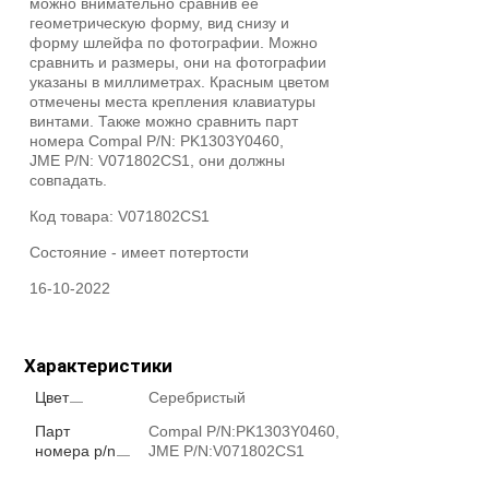
можно внимательно сравнив её
геометрическую форму, вид снизу и
форму шлейфа по фотографии. Можно
сравнить и размеры, они на фотографии
указаны в миллиметрах. Красным цветом
отмечены места крепления клавиатуры
винтами. Также можно сравнить парт
номера Compal P/N: PK1303Y0460,
JME P/N: V071802CS1, они должны
совпадать.
Код товара:
V071802CS1
Состояние -
имеет потертости
16-10-2022
Характеристики
Цвет
Серебристый
Парт
Compal P/N:PK1303Y0460,
номера p/n
JME P/N:V071802CS1