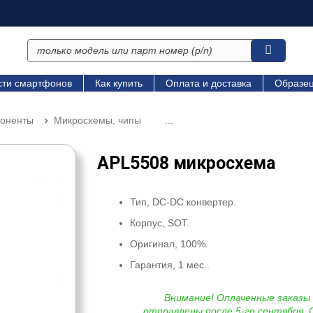
сти смартфонов
Как купить
Оплата и доставка
Образец
поненты
Микросхемы, чипы
...
APL5508 микросхема
Тип, DC-DC конвертер.
Корпус, SOT.
Оригинал, 100%.
Гарантия, 1 мес..
Внимание! Оплаченные заказы
отправлены после 5-го сентября. 