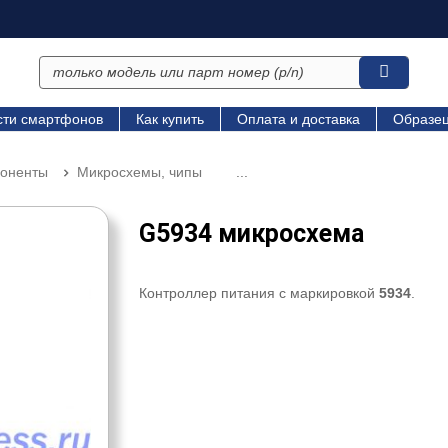
сти смартфонов
Как купить
Оплата и доставка
Образец
поненты
Микросхемы, чипы
...
G5934 микросхема
Контроллер питания с маркировкой
5934
.