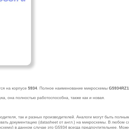
тся на корпусе
5934
. Полное наименование микросхемы
G5934RZ
а, она полностью работоспособна, также как и новая.
одителя, так и разных производителей. Аналоги могут быть полны
ать документацию (datasheet от англ.) на микросхемы. В любом с
схему) в данном случае это G5934 всегда предпочтительнее. Мож