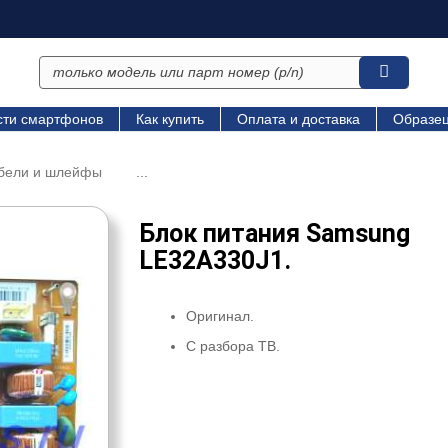
сти смартфонов
Как купить
Оплата и доставка
Образец
абели и шлейфы
...
Блок питания Samsung
LE32A330J1.
Оригинал.
С разбора ТВ.