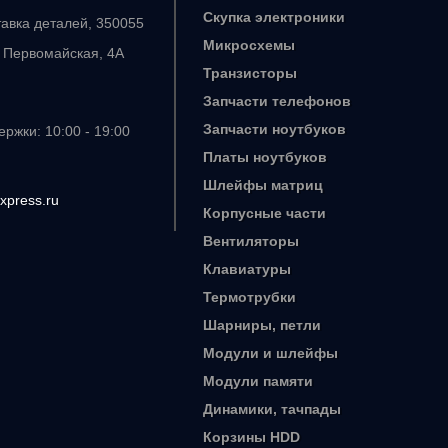
Скупка электроники
тавка деталей, 350055
Микросхемы
. Первомайская, 4А
Транзисторы
Запчасти телефонов
Запчасти ноутбуков
ржки: 10:00 - 19:00
Платы ноутбуков
Шлейфы матриц
xpress.ru
Корпусные части
Вентиляторы
Клавиатуры
Термотрубки
Шарниры, петли
Модули и шлейфы
Модули памяти
Динамики, тачпады
Корзины HDD