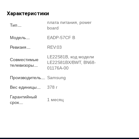
Характеристики
плата питания, power
Тип
board
Модель
EADP-57CF B
Ревизия
REV:03
LE22S81B, код модели
Совместимые
LE22S81BX/BWT, BN68-
телевизоры
01176A-00
Производитель
Samsung
Вес единицы
378 г
Гарантийный
1 месяц
срок