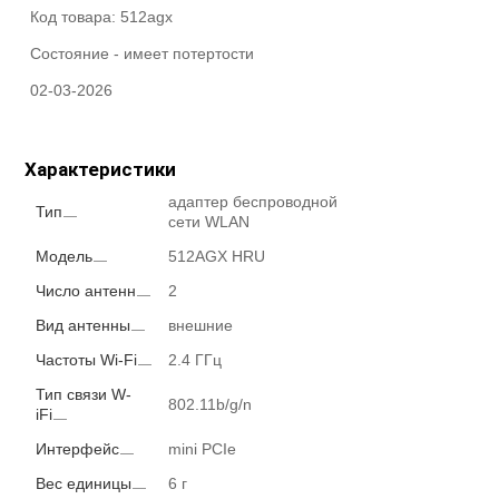
Код товара:
512agx
Состояние -
имеет потертости
02-03-2026
Характеристики
адаптер беспроводной
Тип
сети WLAN
Модель
512AGX HRU
Число антенн
2
Вид антенны
внешние
Частоты Wi-Fi
2.4 ГГц
Тип связи W-
802.11b/g/n
iFi
Интерфейс
mini PCIe
Вес единицы
6 г