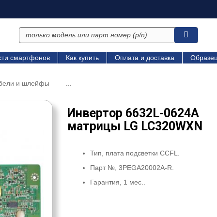
сти смартфонов
Как купить
Оплата и доставка
Образец
абели и шлейфы
...
Инвертор 6632L-0624A
матрицы LG LC320WXN
Тип, плата подсветки CCFL.
Парт №, 3PEGA20002A-R.
Гарантия, 1 мес..