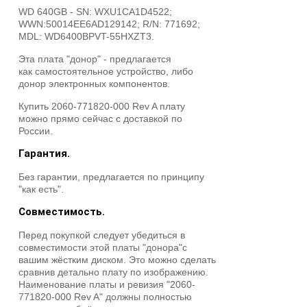
WD 640GB - SN: WXU1CA1D4522;
WWN:50014EE6AD129142; R/N: 771692;
MDL: WD6400BPVT-55HXZT3.
Эта плата "донор" - предлагается
как самостоятельное устройство, либо
донор электронных компонентов.
Купить 2060-771820-000 Rev A плату
можно прямо сейчас с доставкой по
России.
Гарантия.
Без гарантии, предлагается по принципу
"как есть".
Совместимость.
Перед покупкой следует убедиться в
совместимости этой платы "донора"с
вашим жёстким диском. Это можно сделать
сравнив детально плату по изображению.
Наименование платы и ревизия "2060-
771820-000 Rev A" должны полностью