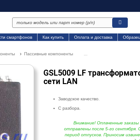
сти смартфонов
Как купить
Оплата и доставка
Образец
поненты
Пассивные компоненты
...
GSL5009 LF трансформат
сети LAN
Заводское качество.
С разбора.
Внимание! Оплаченные заказы
отправлены после 5-го сентября. 
период отпусков. Приносим извине