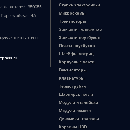
Скупка электроники
тавка деталей, 350055
Микросхемы
. Первомайская, 4А
Транзисторы
Запчасти телефонов
Запчасти ноутбуков
ржки: 10:00 - 19:00
Платы ноутбуков
Шлейфы матриц
xpress.ru
Корпусные части
Вентиляторы
Клавиатуры
Термотрубки
Шарниры, петли
Модули и шлейфы
Модули памяти
Динамики, тачпады
Корзины HDD