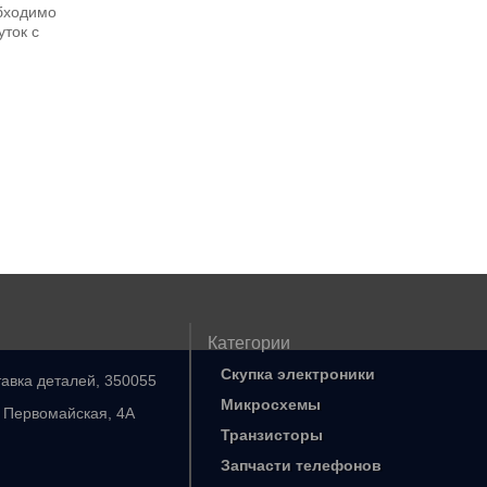
бходимо
уток с
Категории
Скупка электроники
тавка деталей, 350055
Микросхемы
. Первомайская, 4А
Транзисторы
Запчасти телефонов