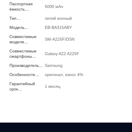
Паспортная
5000 мАч
ёмкость
Тип
литий ионный
Модель
EB-BA315ABY
Совместимые
SM-A225F/DSN
модели
Совместимые
Galaxy A22 A225F
смартфоны
Производитель
Samsung
Особенности
оригинал, износ 4%
Гарантийный
1 месяц
срок