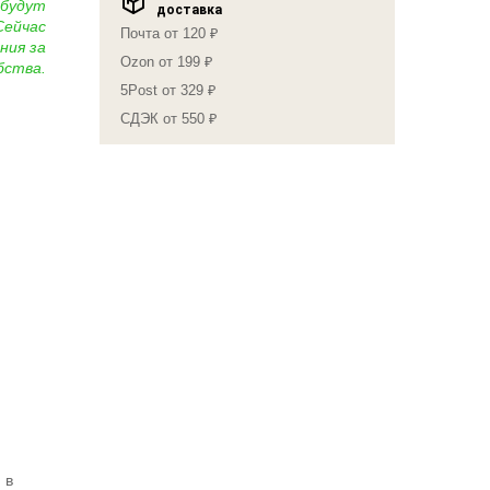
 будут
доставка
Сейчас
Почта от 120 ₽
ния за
Ozon от 199 ₽
бства.
5Post от 329 ₽
СДЭК от 550 ₽
 в