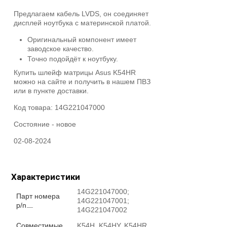
Предлагаем кабель LVDS, он соединяет
дисплей ноутбука с материнской платой.
Оригинальный компонент имеет
заводское качество.
Точно подойдёт к ноутбуку.
Купить шлейф матрицы Asus K54HR
можно на сайте и получить в нашем ПВЗ
или в пункте доставки.
Код товара:
14G221047000
Состояние -
новое
02-08-2024
Характеристики
14G221047000;
Парт номера
14G221047001;
p/n
14G221047002
Совместимые
K54H, K54HY, K54HR,