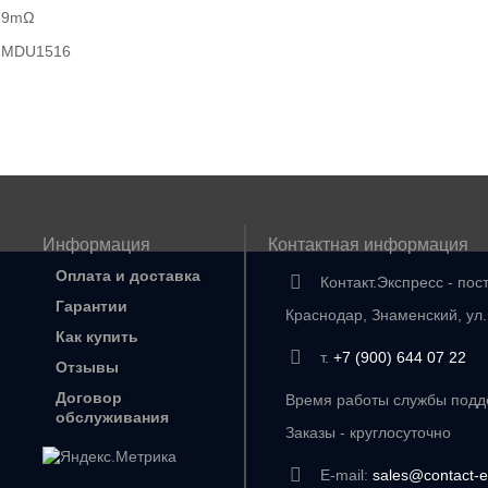
9mΩ
MDU1516
Информация
Контактная информация
Оплата и доставка
Контакт.Экспресс - пос
Гарантии
Краснодар, Знаменский, ул
Как купить
т.
+7 (900) 644 07 22
Отзывы
Договор
Время работы службы подде
обслуживания
Заказы - круглосуточно
E-mail:
sales@contact-e