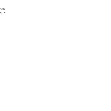
как
, в