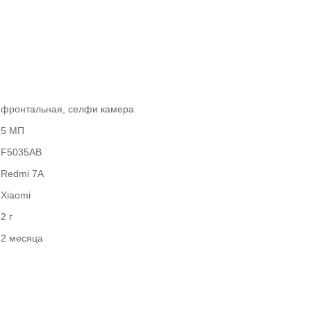
фронтальная, селфи камера
5 МП
F5035AB
Redmi 7A
Xiaomi
2 г
2 месяца